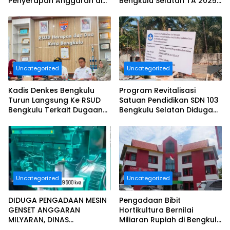
Penyerapan Anggaran di
Bengkulu Selatan TA 2025
DINAS TANAMAN PANGAN
Puluhan Milyar Diduga
HOLTIKULTURA DAN
Ajang Korupsi, Dan Segera
PERKEBUNAN PROVINSI
Dilaporkan.
BENGKULU Tahun
Anggaran 2025 Resmi
Dilaporkan
Uncategorized
Uncategorized
Kadis Denkes Bengkulu
Program Revitalisasi
Turun Langsung Ke RSUD
Satuan Pendidikan SDN 103
Bengkulu Terkait Dugaan
Bengkulu Selatan Diduga
Pelayanan Kurang
Tidak Sesuai Juknis.
Maksimal..
Uncategorized
Uncategorized
DIDUGA PENGADAAN MESIN
Pengadaan Bibit
GENSET ANGGARAN
Hortikultura Bernilai
MILYARAN, DINAS
Miliaran Rupiah di Bengkulu
KESEHATAN BENGKULU
Jadi Sorotan, LSM Minta