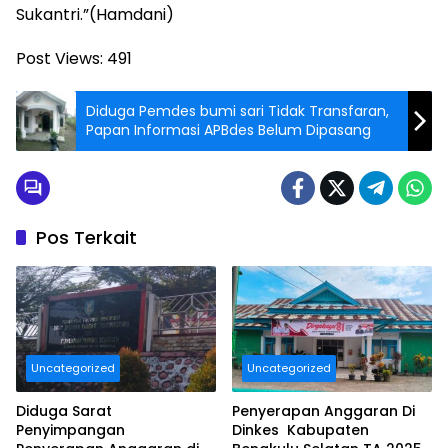
Sukantri.”(Hamdani)
Post Views:
491
Diduga Pemdes bumi sari Tidak Transfaran,
Papan Informasi APBdes Belum Dipasang
Pos Terkait
Uncategorized
Uncategorized
Diduga Sarat
Penyerapan Anggaran Di
Penyimpangan
Dinkes Kabupaten