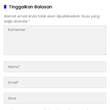
SELATAN MENDAPAT
Klarifikasi Dinas
Tinggalkan Balasan
SOROTAN MASYARAKAT
RELASI PUBLIK.
Alamat email Anda tidak akan dipublikasikan.
Ruas yang
wajib ditandai
*