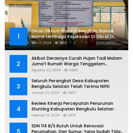
Dinas Dikbud Provinsi Bengkulu Bawak
1
Nama Lembaga Kejaksaan Di Obral Di
Papan Nama Proyek, Ada Apa?
Juli 17, 2024
7512
Akibat Derasnya Curah Hujan Tadi Malam
2
Juma’t Rumah Warga Tenggelam
Mencapai Dua Miter
Agustus 22, 2024
5955
Seluruh Perangkat Desa Kabupaten
3
Bengkulu Selatan Telah Terima NIPD
Januari 27, 2024
5857
Review Kinerja Percepatan Penurunan
4
Stunting Kabupaten Bengkulu Selatan
Februari 12, 2024
5518
SDN 114 B/S Butuh Untuk Renovasi
5
Perumahan, Dan Sumur, Yang Sudah Tidak