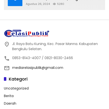
Layak Lagi Di Gunakan
Agustus 26, 2024
5280
Jl. Raya Batu Kuning, Kec. Pasar Manna. Kabupaten
Bengkulu Selatan.
0853-8143-4007 / 0821-8030-2466
mediarelasipublik@gmail.com
Kategori
Uncategorized
Berita
Daerah