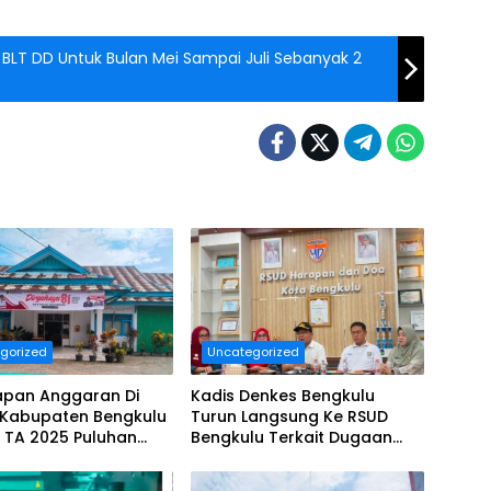
BLT DD Untuk Bulan Mei Sampai Juli Sebanyak 2
gorized
Uncategorized
apan Anggaran Di
Kadis Denkes Bengkulu
 Kabupaten Bengkulu
Turun Langsung Ke RSUD
 TA 2025 Puluhan
Bengkulu Terkait Dugaan
Diduga Ajang Korupsi,
Pelayanan Kurang Maksimal..
era Dilaporkan.