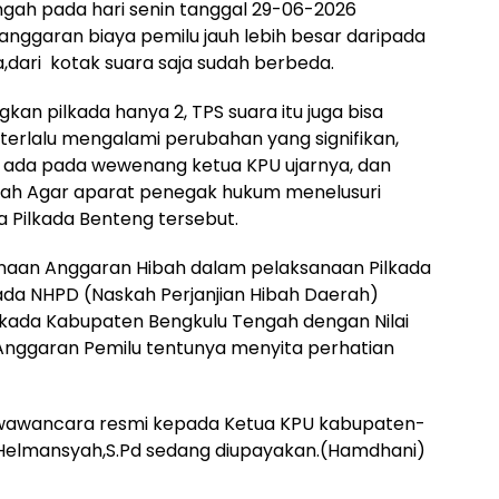
ngah pada hari senin tanggal 29-06-2026
garan biaya pemilu jauh lebih besar daripada
dari kotak suara saja sudah berbeda.
kan pilkada hanya 2, TPS suara itu juga bisa
terlalu mengalami perubahan yang signifikan,
a ada pada wewenang ketua KPU ujarnya, dan
ah Agar aparat penegak hukum menelusuri
Pilkada Benteng tersebut.
anaan Anggaran Hibah dalam pelaksanaan Pilkada
da NHPD (Naskah Perjanjian Hibah Daerah)
kada Kabupaten Bengkulu Tengah dengan Nilai
i Anggaran Pemilu tentunya menyita perhatian
a wawancara resmi kepada Ketua KPU kabupaten-
Helmansyah,S.Pd sedang diupayakan.(Hamdhani)