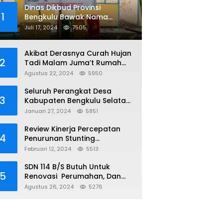
Dinas Dikbud Provinsi
1
Bengkulu Bawak Nama
Lembaga Kejaksaan Di Obral
Juli 17, 2024
7505
Di Papan Nama Proyek, Ada
Apa?
Akibat Derasnya Curah Hujan
2
Tadi Malam Juma’t Rumah
Warga Tenggelam Mencapai
Agustus 22, 2024
5950
Dua Miter
Seluruh Perangkat Desa
3
Kabupaten Bengkulu Selatan
Telah Terima NIPD
Januari 27, 2024
5851
Review Kinerja Percepatan
4
Penurunan Stunting
Kabupaten Bengkulu Selatan
Februari 12, 2024
5513
SDN 114 B/S Butuh Untuk
5
Renovasi Perumahan, Dan
Sumur, Yang Sudah Tidak
Agustus 26, 2024
5276
Layak Lagi Di Gunakan