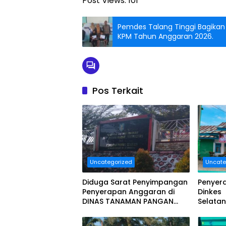
Post Views:
101
Pemdes Talang Tinggi Bagikan 
KPM Tahun Anggaran 2026.
Pos Terkait
Uncategorized
Uncate
Diduga Sarat Penyimpangan
Penyer
Penyerapan Anggaran di
Dinkes
DINAS TANAMAN PANGAN
Selatan
HOLTIKULTURA DAN
Milyar 
PERKEBUNAN PROVINSI
Dan Seg