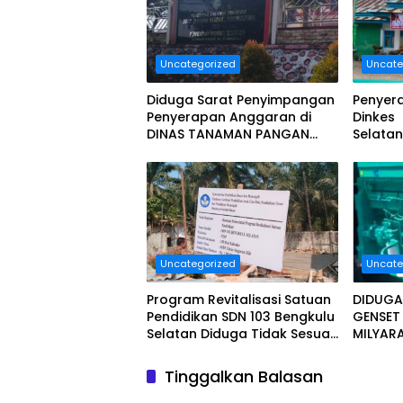
Uncategorized
Uncate
Diduga Sarat Penyimpangan
Penyer
Penyerapan Anggaran di
Dinkes
DINAS TANAMAN PANGAN
Selatan
HOLTIKULTURA DAN
Milyar 
PERKEBUNAN PROVINSI
Dan Seg
BENGKULU Tahun Anggaran
2025 Resmi Dilaporkan
Uncategorized
Uncate
Program Revitalisasi Satuan
DIDUGA
Pendidikan SDN 103 Bengkulu
GENSE
Selatan Diduga Tidak Sesuai
MILYAR
Juknis.
BENGKU
MENDA
Tinggalkan Balasan
MASYARA