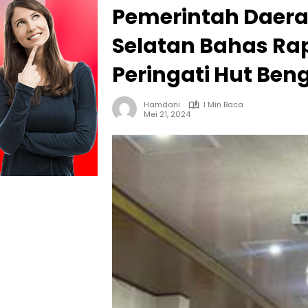
Pemerintah Daer
Selatan Bahas Rap
Peringati Hut Ben
Hamdani
1 Min Baca
Mei 21, 2024