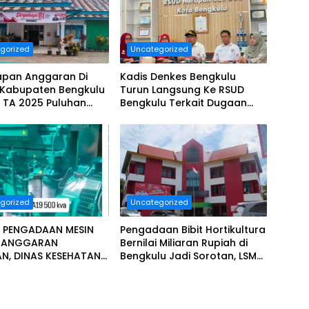
gorized
Uncategorized
apan Anggaran Di
Kadis Denkes Bengkulu
 Kabupaten Bengkulu
Turun Langsung Ke RSUD
 TA 2025 Puluhan
Bengkulu Terkait Dugaan
Diduga Ajang Korupsi,
Pelayanan Kurang Maksimal..
era Dilaporkan.
gorized
Uncategorized
 PENGADAAN MESIN
Pengadaan Bibit Hortikultura
T ANGGARAN
Bernilai Miliaran Rupiah di
AN, DINAS KESEHATAN
Bengkulu Jadi Sorotan, LSM
LU SELATAN
Minta Klarifikasi Dinas
PAT SOROTAN
KAT RELASI PUBLIK.