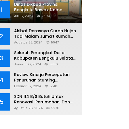
Dinas Dikbud Provinsi
1
Bengkulu Bawak Nama
Lembaga Kejaksaan Di Obral
Juli 17, 2024
7500
Di Papan Nama Proyek, Ada
Apa?
Akibat Derasnya Curah Hujan
2
Tadi Malam Juma’t Rumah
Warga Tenggelam Mencapai
Agustus 22, 2024
5947
Dua Miter
Seluruh Perangkat Desa
3
Kabupaten Bengkulu Selatan
Telah Terima NIPD
Januari 27, 2024
5850
Review Kinerja Percepatan
4
Penurunan Stunting
Kabupaten Bengkulu Selatan
Februari 12, 2024
5510
SDN 114 B/S Butuh Untuk
5
Renovasi Perumahan, Dan
Sumur, Yang Sudah Tidak
Agustus 26, 2024
5276
Layak Lagi Di Gunakan