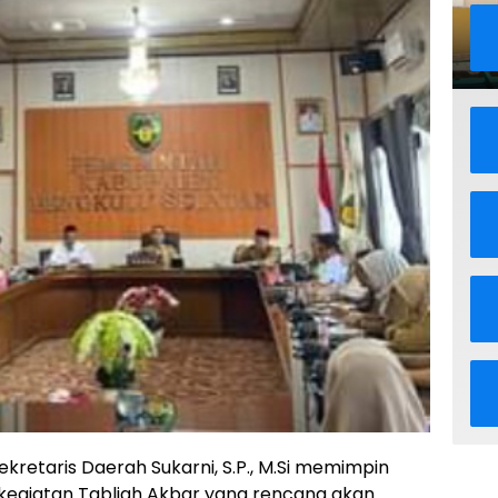
ekretaris Daerah Sukarni, S.P., M.Si memimpin
 kegiatan Tabligh Akbar yang rencana akan