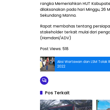
rangka Memeriahkan HUT Kabupaten
dilaksanakan pada hari Minggu, 26 M
Sekundang Manna.
Rapat membahas tentang persiapan
stakeholder terkait mulai dari pen
(Hamdani/ADV)
Post Views:
518
Aksi Wartawan dan LSM Tolak 
2022
Pos Terkait