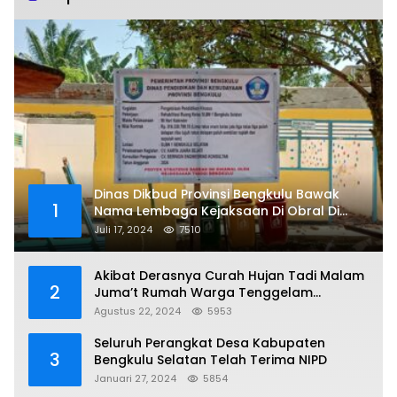
Dinas Dikbud Provinsi Bengkulu Bawak
1
Nama Lembaga Kejaksaan Di Obral Di
Papan Nama Proyek, Ada Apa?
Juli 17, 2024
7510
Akibat Derasnya Curah Hujan Tadi Malam
2
Juma’t Rumah Warga Tenggelam
Mencapai Dua Miter
Agustus 22, 2024
5953
Seluruh Perangkat Desa Kabupaten
3
Bengkulu Selatan Telah Terima NIPD
Januari 27, 2024
5854