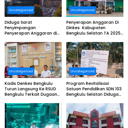
Uncategorized
Uncategorized
Diduga Sarat
Penyerapan Anggaran Di
Penyimpangan
Dinkes Kabupaten
Penyerapan Anggaran di
Bengkulu Selatan TA 2025
DINAS TANAMAN PANGAN
Puluhan Milyar Diduga
HOLTIKULTURA DAN
Ajang Korupsi, Dan Segera
PERKEBUNAN PROVINSI
Dilaporkan.
BENGKULU Tahun
Anggaran 2025 Resmi
Dilaporkan
Uncategorized
Uncategorized
Kadis Denkes Bengkulu
Program Revitalisasi
Turun Langsung Ke RSUD
Satuan Pendidikan SDN 103
Bengkulu Terkait Dugaan
Bengkulu Selatan Diduga
Pelayanan Kurang
Tidak Sesuai Juknis.
Maksimal..