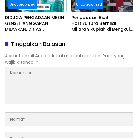
Uncategorized
Uncategorized
DIDUGA PENGADAAN MESIN
Pengadaan Bibit
GENSET ANGGARAN
Hortikultura Bernilai
MILYARAN, DINAS
Miliaran Rupiah di Bengkulu
KESEHATAN BENGKULU
Jadi Sorotan, LSM Minta
SELATAN MENDAPAT
Klarifikasi Dinas
Tinggalkan Balasan
SOROTAN MASYARAKAT
RELASI PUBLIK.
Alamat email Anda tidak akan dipublikasikan.
Ruas yang
wajib ditandai
*