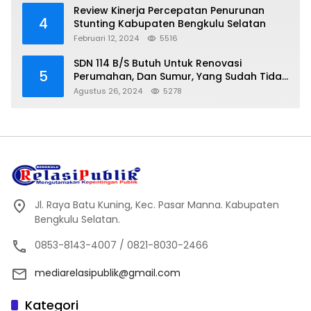
Review Kinerja Percepatan Penurunan
4
Stunting Kabupaten Bengkulu Selatan
Februari 12, 2024
5516
SDN 114 B/S Butuh Untuk Renovasi
5
Perumahan, Dan Sumur, Yang Sudah Tidak
Layak Lagi Di Gunakan
Agustus 26, 2024
5278
Jl. Raya Batu Kuning, Kec. Pasar Manna. Kabupaten
Bengkulu Selatan.
0853-8143-4007 / 0821-8030-2466
mediarelasipublik@gmail.com
Kategori