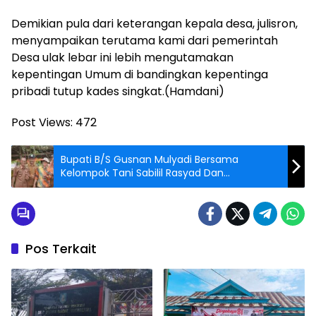
Demikian pula dari keterangan kepala desa, julisron,
menyampaikan terutama kami dari pemerintah
Desa ulak lebar ini lebih mengutamakan
kepentingan Umum di bandingkan kepentinga
pribadi tutup kades singkat.(Hamdani)
Post Views:
472
Bupati B/S Gusnan Mulyadi Bersama
Kelompok Tani Sabilil Rasyad Dan
Pemerintah Desa Suka Jaya, Komoditi
Bawang Merah
Pos Terkait