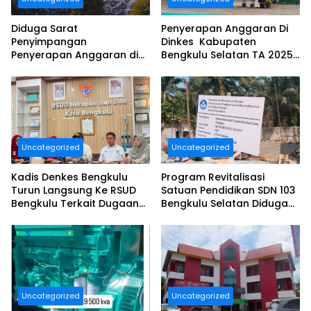
Diduga Sarat
Penyerapan Anggaran Di
Penyimpangan
Dinkes Kabupaten
Penyerapan Anggaran di
Bengkulu Selatan TA 2025
DINAS TANAMAN PANGAN
Puluhan Milyar Diduga
HOLTIKULTURA DAN
Ajang Korupsi, Dan Segera
PERKEBUNAN PROVINSI
Dilaporkan.
BENGKULU Tahun
Anggaran 2025 Resmi
Dilaporkan
Uncategorized
Uncategorized
Kadis Denkes Bengkulu
Program Revitalisasi
Turun Langsung Ke RSUD
Satuan Pendidikan SDN 103
Bengkulu Terkait Dugaan
Bengkulu Selatan Diduga
Pelayanan Kurang
Tidak Sesuai Juknis.
Maksimal..
Uncategorized
Uncategorized