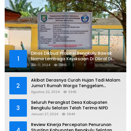
Dinas Dikbud Provinsi Bengkulu Bawak
1
Nama Lembaga Kejaksaan Di Obral Di
Papan Nama Proyek, Ada Apa?
Juli 17, 2024
7495
Akibat Derasnya Curah Hujan Tadi Malam
2
Juma’t Rumah Warga Tenggelam
Mencapai Dua Miter
Agustus 22, 2024
5945
Seluruh Perangkat Desa Kabupaten
3
Bengkulu Selatan Telah Terima NIPD
Januari 27, 2024
5849
Review Kinerja Percepatan Penurunan
4
Stunting Kabupaten Bengkulu Selatan