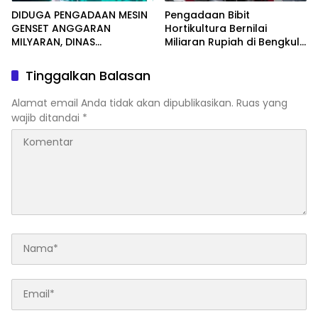
DIDUGA PENGADAAN MESIN
Pengadaan Bibit
GENSET ANGGARAN
Hortikultura Bernilai
MILYARAN, DINAS
Miliaran Rupiah di Bengkulu
KESEHATAN BENGKULU
Jadi Sorotan, LSM Minta
SELATAN MENDAPAT
Klarifikasi Dinas
Tinggalkan Balasan
SOROTAN MASYARAKAT
RELASI PUBLIK.
Alamat email Anda tidak akan dipublikasikan.
Ruas yang
wajib ditandai
*