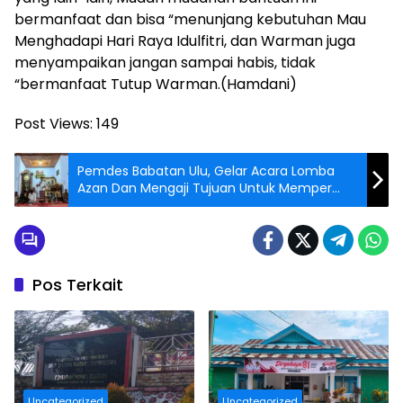
bermanfaat dan bisa “menunjang kebutuhan Mau
Menghadapi Hari Raya Idulfitri, dan Warman juga
menyampaikan jangan sampai habis, tidak
“bermanfaat Tutup Warman.(Hamdani)
Post Views:
149
Pemdes Babatan Ulu, Gelar Acara Lomba
Azan Dan Mengaji Tujuan Untuk Memper
Erat Tali Silaturahim.
Pos Terkait
Uncategorized
Uncategorized