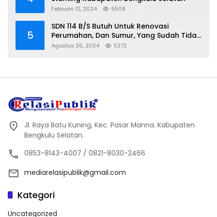
Februari 12, 2024
5509
SDN 114 B/S Butuh Untuk Renovasi
5
Perumahan, Dan Sumur, Yang Sudah Tidak
Layak Lagi Di Gunakan
Agustus 26, 2024
5272
Jl. Raya Batu Kuning, Kec. Pasar Manna. Kabupaten
Bengkulu Selatan.
0853-8143-4007 / 0821-8030-2466
mediarelasipublik@gmail.com
Kategori
Uncategorized