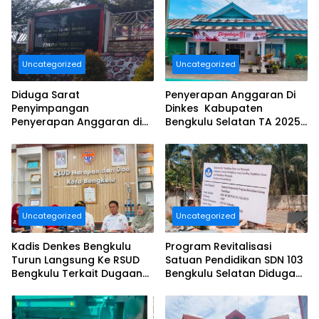
Uncategorized
Uncategorized
Diduga Sarat
Penyerapan Anggaran Di
Penyimpangan
Dinkes Kabupaten
Penyerapan Anggaran di
Bengkulu Selatan TA 2025
DINAS TANAMAN PANGAN
Puluhan Milyar Diduga
HOLTIKULTURA DAN
Ajang Korupsi, Dan Segera
PERKEBUNAN PROVINSI
Dilaporkan.
BENGKULU Tahun
Anggaran 2025 Resmi
Dilaporkan
Uncategorized
Uncategorized
Kadis Denkes Bengkulu
Program Revitalisasi
Turun Langsung Ke RSUD
Satuan Pendidikan SDN 103
Bengkulu Terkait Dugaan
Bengkulu Selatan Diduga
Pelayanan Kurang
Tidak Sesuai Juknis.
Maksimal..