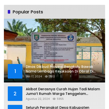
Popular Posts
Dinas Dikbud Provinsi Bengkulu Bawak
1
Nama Lembaga Kejaksaan Di Obral Di
Papan Nama Proyek, Ada Apa?
Juli 17, 2024
7512
Akibat Derasnya Curah Hujan Tadi Malam
2
Juma’t Rumah Warga Tenggelam
Mencapai Dua Miter
Agustus 22, 2024
5955
Seluruh Perangkat Desa Kabupaten