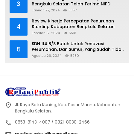
3
Bengkulu Selatan Telah Terima NIPD
Januari 27, 2024
5857
Review Kinerja Percepatan Penurunan
4
Stunting Kabupaten Bengkulu Selatan
Februari 12, 2024
5518
SDN 114 B/S Butuh Untuk Renovasi
5
Perumahan, Dan Sumur, Yang Sudah Tidak
Layak Lagi Di Gunakan
Agustus 26, 2024
5280
Jl. Raya Batu Kuning, Kec. Pasar Manna. Kabupaten
Bengkulu Selatan.
0853-8143-4007 / 0821-8030-2466
mediarelasipublik@gmail.com