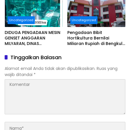
Uncategorized
Uncategorized
DIDUGA PENGADAAN MESIN
Pengadaan Bibit
GENSET ANGGARAN
Hortikultura Bernilai
MILYARAN, DINAS
Miliaran Rupiah di Bengkulu
KESEHATAN BENGKULU
Jadi Sorotan, LSM Minta
SELATAN MENDAPAT
Klarifikasi Dinas
Tinggalkan Balasan
SOROTAN MASYARAKAT
RELASI PUBLIK.
Alamat email Anda tidak akan dipublikasikan.
Ruas yang
wajib ditandai
*