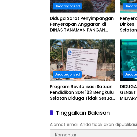
Uncategorized
Uncate
Diduga Sarat Penyimpangan
Penyer
Penyerapan Anggaran di
Dinkes
DINAS TANAMAN PANGAN
Selatan
HOLTIKULTURA DAN
Milyar 
PERKEBUNAN PROVINSI
Dan Seg
BENGKULU Tahun Anggaran
2025 Resmi Dilaporkan
Uncategorized
Uncate
Program Revitalisasi Satuan
DIDUGA
Pendidikan SDN 103 Bengkulu
GENSE
Selatan Diduga Tidak Sesuai
MILYAR
Juknis.
BENGKU
MENDA
Tinggalkan Balasan
MASYARA
Alamat email Anda tidak akan dipublikasi