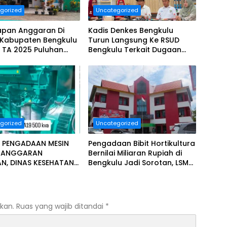
gorized
Uncategorized
apan Anggaran Di
Kadis Denkes Bengkulu
 Kabupaten Bengkulu
Turun Langsung Ke RSUD
 TA 2025 Puluhan
Bengkulu Terkait Dugaan
Diduga Ajang Korupsi,
Pelayanan Kurang Maksimal..
era Dilaporkan.
gorized
Uncategorized
 PENGADAAN MESIN
Pengadaan Bibit Hortikultura
T ANGGARAN
Bernilai Miliaran Rupiah di
AN, DINAS KESEHATAN
Bengkulu Jadi Sorotan, LSM
LU SELATAN
Minta Klarifikasi Dinas
PAT SOROTAN
KAT RELASI PUBLIK.
kan.
Ruas yang wajib ditandai
*