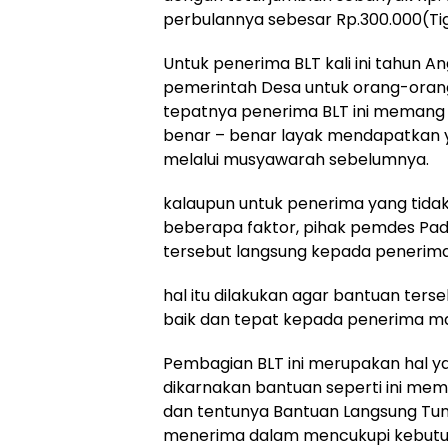
perbulannya sebesar Rp.300.000(Tig
Untuk penerima BLT kali ini tahun 
pemerintah Desa untuk orang-orang 
tepatnya penerima BLT ini meman
benar – benar layak mendapatkan y
melalui musyawarah sebelumnya.
kalaupun untuk penerima yang tidak 
beberapa faktor, pihak pemdes Pa
tersebut langsung kepada penerim
hal itu dilakukan agar bantuan ters
baik dan tepat kepada penerima ma
Pembagian BLT ini merupakan hal y
dikarnakan bantuan seperti ini me
dan tentunya Bantuan Langsung Tuna
menerima dalam mencukupi kebutuha