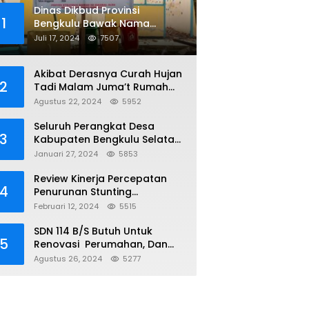
Dinas Dikbud Provinsi
1
Bengkulu Bawak Nama
Lembaga Kejaksaan Di Obral
Juli 17, 2024
7507
Di Papan Nama Proyek, Ada
Apa?
Akibat Derasnya Curah Hujan
2
Tadi Malam Juma’t Rumah
Warga Tenggelam Mencapai
Agustus 22, 2024
5952
Dua Miter
Seluruh Perangkat Desa
3
Kabupaten Bengkulu Selatan
Telah Terima NIPD
Januari 27, 2024
5853
Review Kinerja Percepatan
4
Penurunan Stunting
Kabupaten Bengkulu Selatan
Februari 12, 2024
5515
SDN 114 B/S Butuh Untuk
5
Renovasi Perumahan, Dan
Sumur, Yang Sudah Tidak
Agustus 26, 2024
5277
Layak Lagi Di Gunakan