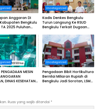
gorized
Uncategorized
apan Anggaran Di
Kadis Denkes Bengkulu
 Kabupaten Bengkulu
Turun Langsung Ke RSUD
 TA 2025 Puluhan
Bengkulu Terkait Dugaan
Diduga Ajang Korupsi,
Pelayanan Kurang Maksimal..
era Dilaporkan.
gorized
Uncategorized
 PENGADAAN MESIN
Pengadaan Bibit Hortikultura
T ANGGARAN
Bernilai Miliaran Rupiah di
AN, DINAS KESEHATAN
Bengkulu Jadi Sorotan, LSM
LU SELATAN
Minta Klarifikasi Dinas
PAT SOROTAN
KAT RELASI PUBLIK.
kan.
Ruas yang wajib ditandai
*