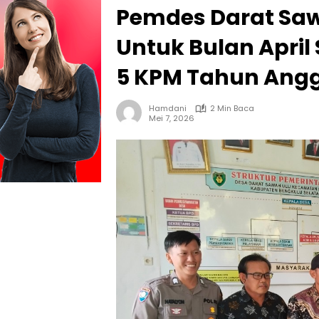
Pemdes Darat Saw
Untuk Bulan April
5 KPM Tahun Angg
Hamdani
2 Min Baca
Mei 7, 2026