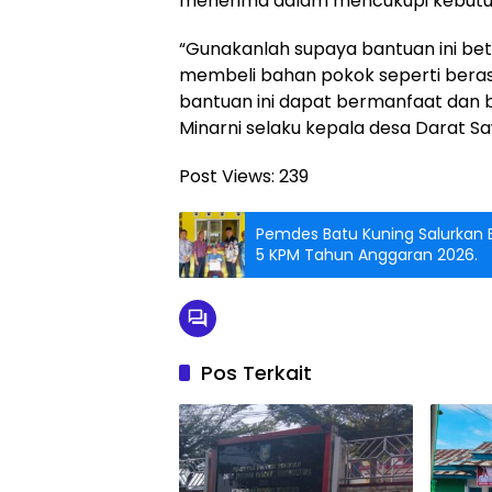
menerima dalam mencukupi kebutuha
“Gunakanlah supaya bantuan ini bet
membeli bahan pokok seperti bera
bantuan ini dapat bermanfaat dan b
Minarni selaku kepala desa Darat S
Post Views:
239
Pemdes Batu Kuning Salurkan 
5 KPM Tahun Anggaran 2026.
Pos Terkait