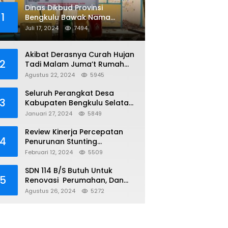
Dinas Dikbud Provinsi
1
Bengkulu Bawak Nama
Lembaga Kejaksaan Di Obral
Juli 17, 2024
7494
Di Papan Nama Proyek, Ada
Apa?
Akibat Derasnya Curah Hujan
2
Tadi Malam Juma’t Rumah
Warga Tenggelam Mencapai
Agustus 22, 2024
5945
Dua Miter
Seluruh Perangkat Desa
3
Kabupaten Bengkulu Selatan
Telah Terima NIPD
Januari 27, 2024
5849
Review Kinerja Percepatan
4
Penurunan Stunting
Kabupaten Bengkulu Selatan
Februari 12, 2024
5509
SDN 114 B/S Butuh Untuk
5
Renovasi Perumahan, Dan
Sumur, Yang Sudah Tidak
Agustus 26, 2024
5272
Layak Lagi Di Gunakan