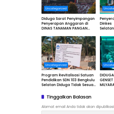
Uncategorized
Uncate
Diduga Sarat Penyimpangan
Penyer
Penyerapan Anggaran di
Dinkes
DINAS TANAMAN PANGAN
Selatan
HOLTIKULTURA DAN
Milyar 
PERKEBUNAN PROVINSI
Dan Seg
BENGKULU Tahun Anggaran
2025 Resmi Dilaporkan
Uncategorized
Uncate
Program Revitalisasi Satuan
DIDUGA
Pendidikan SDN 103 Bengkulu
GENSE
Selatan Diduga Tidak Sesuai
MILYAR
Juknis.
BENGKU
MENDA
Tinggalkan Balasan
MASYARA
Alamat email Anda tidak akan dipublikasi