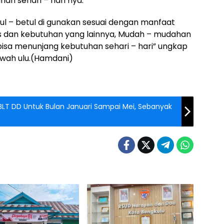
n sehari – hari nya.
ul – betul di gunakan sesuai dengan manfaat
s dan kebutuhan yang lainnya, Mudah – mudahan
isa menunjang kebutuhan sehari – hari” ungkap
awah ulu.(Hamdani)
BLT DD Untuk Bulan Januari Sampai Mei, Sebanyak