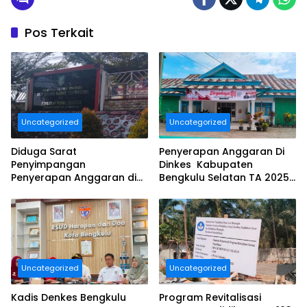
Pos Terkait
Uncategorized
Uncategorized
Diduga Sarat
Penyerapan Anggaran Di
Penyimpangan
Dinkes Kabupaten
Penyerapan Anggaran di
Bengkulu Selatan TA 2025
DINAS TANAMAN PANGAN
Puluhan Milyar Diduga
HOLTIKULTURA DAN
Ajang Korupsi, Dan Segera
PERKEBUNAN PROVINSI
Dilaporkan.
BENGKULU Tahun
Anggaran 2025 Resmi
Dilaporkan
Uncategorized
Uncategorized
Kadis Denkes Bengkulu
Program Revitalisasi