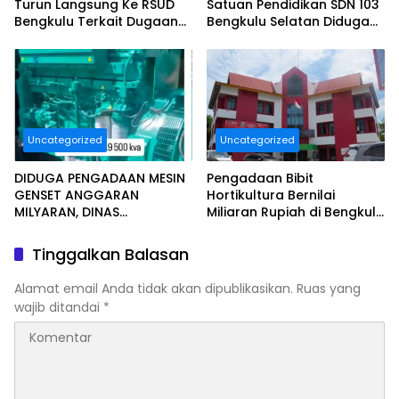
Turun Langsung Ke RSUD
Satuan Pendidikan SDN 103
Bengkulu Terkait Dugaan
Bengkulu Selatan Diduga
Pelayanan Kurang
Tidak Sesuai Juknis.
Maksimal..
Uncategorized
Uncategorized
DIDUGA PENGADAAN MESIN
Pengadaan Bibit
GENSET ANGGARAN
Hortikultura Bernilai
MILYARAN, DINAS
Miliaran Rupiah di Bengkulu
KESEHATAN BENGKULU
Jadi Sorotan, LSM Minta
SELATAN MENDAPAT
Klarifikasi Dinas
Tinggalkan Balasan
SOROTAN MASYARAKAT
RELASI PUBLIK.
Alamat email Anda tidak akan dipublikasikan.
Ruas yang
wajib ditandai
*