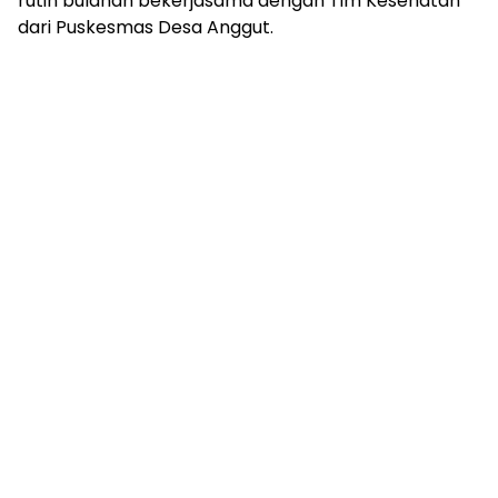
rutin bulanan bekerjasama dengan Tim Kesehatan
dari Puskesmas Desa Anggut.