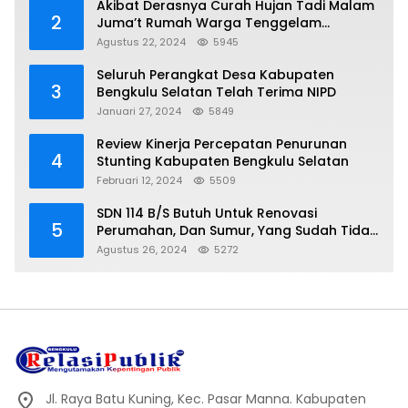
Akibat Derasnya Curah Hujan Tadi Malam
2
Juma’t Rumah Warga Tenggelam
Mencapai Dua Miter
Agustus 22, 2024
5945
Seluruh Perangkat Desa Kabupaten
3
Bengkulu Selatan Telah Terima NIPD
Januari 27, 2024
5849
Review Kinerja Percepatan Penurunan
4
Stunting Kabupaten Bengkulu Selatan
Februari 12, 2024
5509
SDN 114 B/S Butuh Untuk Renovasi
5
Perumahan, Dan Sumur, Yang Sudah Tidak
Layak Lagi Di Gunakan
Agustus 26, 2024
5272
Jl. Raya Batu Kuning, Kec. Pasar Manna. Kabupaten