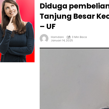
Diduga pembelia
Tanjung Besar K
– UF
Hamdani
3 Min Baca
Januari 14, 2025