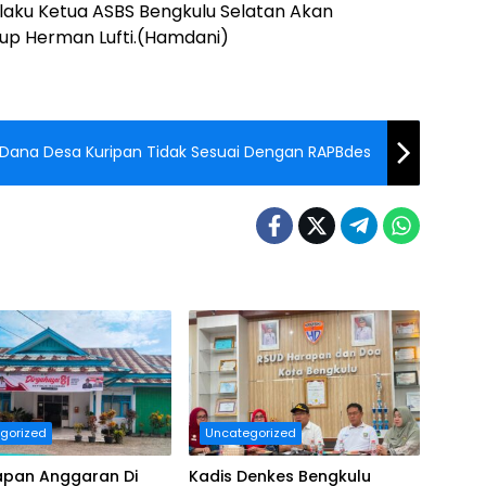
selaku Ketua ASBS Bengkulu Selatan Akan
up Herman Lufti.(Hamdani)
n Dana Desa Kuripan Tidak Sesuai Dengan RAPBdes
gorized
Uncategorized
apan Anggaran Di
Kadis Denkes Bengkulu