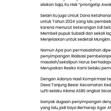
silakan Saja, itu Hak “priorigatip Awa
Selain itu juga Untuk Dana ketahana
untuk Tahun 2024 yang lalu pembelia
karena menurut keterangan Edi Sel
Membeli pupuk Subsidi dan sekali la
Menjelaskan untuk sedetail Mungkin.
Namun Apa pun permasalahan dipe
penyimpangan Rialisasi pembelanjaa
masalah/sekalipun Harus berhadap
Merupakan Resiko Kami Selaku peme
Dengan Adanya Hasil Kompirmasi t
Desa Tanjung Besar Kecamatan Kedu
Lufti selaku Aliansi ASBS angkat bi
banyak dugaan penyimpangan denga
yang lalu, jadi Saya Berharap Agar A