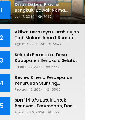
Dinas Dikbud Provinsi
1
Bengkulu Bawak Nama
Lembaga Kejaksaan Di Obral
Juli 17, 2024
7490
Di Papan Nama Proyek, Ada
Apa?
Akibat Derasnya Curah Hujan
2
Tadi Malam Juma’t Rumah
Warga Tenggelam Mencapai
Agustus 22, 2024
5944
Dua Miter
Seluruh Perangkat Desa
3
Kabupaten Bengkulu Selatan
Telah Terima NIPD
Januari 27, 2024
5847
Review Kinerja Percepatan
4
Penurunan Stunting
Kabupaten Bengkulu Selatan
Februari 12, 2024
5508
SDN 114 B/S Butuh Untuk
5
Renovasi Perumahan, Dan
Sumur, Yang Sudah Tidak
Agustus 26, 2024
5271
Layak Lagi Di Gunakan