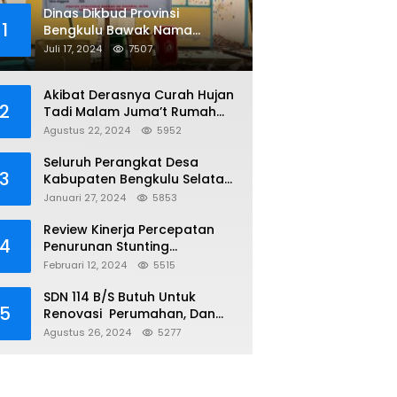
Dinas Dikbud Provinsi
1
Bengkulu Bawak Nama
Lembaga Kejaksaan Di Obral
Juli 17, 2024
7507
Di Papan Nama Proyek, Ada
Apa?
Akibat Derasnya Curah Hujan
2
Tadi Malam Juma’t Rumah
Warga Tenggelam Mencapai
Agustus 22, 2024
5952
Dua Miter
Seluruh Perangkat Desa
3
Kabupaten Bengkulu Selatan
Telah Terima NIPD
Januari 27, 2024
5853
Review Kinerja Percepatan
4
Penurunan Stunting
Kabupaten Bengkulu Selatan
Februari 12, 2024
5515
SDN 114 B/S Butuh Untuk
5
Renovasi Perumahan, Dan
Sumur, Yang Sudah Tidak
Agustus 26, 2024
5277
Layak Lagi Di Gunakan