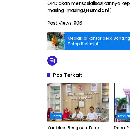
OPD akan mensosialisasikannya kepa
masing-masing.(
Hamdani
)
Post Views:
906
Mediasi di kantor desa Bandin
Tetap Berlanjut
Pos Terkait
Berita
Bengku
Kadinkes Bengkulu Turun
Dana Pu