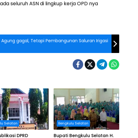
da seluruh ASN di lingkup kerja OPD nya
g Agung gagal, Tetapi Pembangunan Saluran Irigasi
lu Selatan
Bengkulu Selatan
blikasi DPRD
Bupati Bengkulu Selatan H.