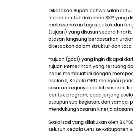
Dikatakan Bupati bahwa salah satu i
dalam bentuk dokumen SKP yang di
melaksanakan tugas pokok dan fung
(tujuan) yang disusun secara hirark
atasan langsung berdasarkan uraia
ditetapkan dalam struktur dan tata k
“tujuan (goal) yang ingin dicapai d
tujuan Pemerintah yang tertuang 
harus membuat ini dengan mempedom
eselon II, Kepala OPD mengacu pada s
sasaran kerjanya adalah sasaran ke
bentuk program, pada jenjang eselo
ataupun sub kegiatan, dan sampai pad
mendukung sasaran kinerja atasanny
Sosialisasi yang dilakukan oleh BKP
seluruh Kepala OPD se Kabupaten B