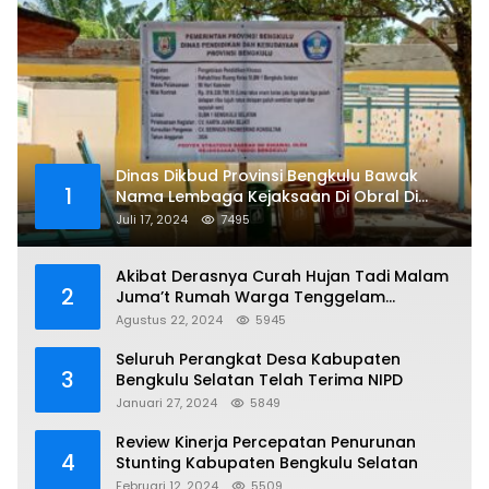
Dinas Dikbud Provinsi Bengkulu Bawak
1
Nama Lembaga Kejaksaan Di Obral Di
Papan Nama Proyek, Ada Apa?
Juli 17, 2024
7495
Akibat Derasnya Curah Hujan Tadi Malam
2
Juma’t Rumah Warga Tenggelam
Mencapai Dua Miter
Agustus 22, 2024
5945
Seluruh Perangkat Desa Kabupaten
3
Bengkulu Selatan Telah Terima NIPD
Januari 27, 2024
5849
Review Kinerja Percepatan Penurunan
4
Stunting Kabupaten Bengkulu Selatan
Februari 12, 2024
5509