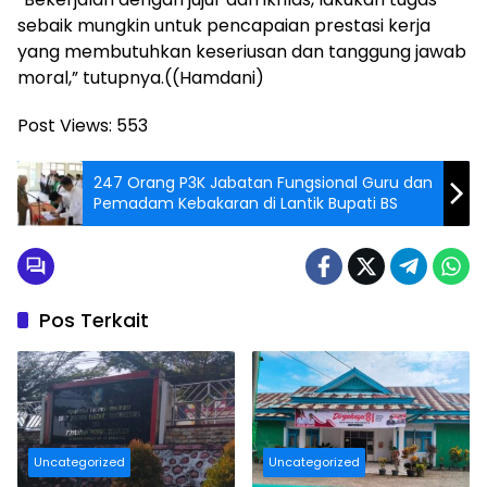
sebaik mungkin untuk pencapaian prestasi kerja
yang membutuhkan keseriusan dan tanggung jawab
moral,” tutupnya.((Hamdani)
Post Views:
553
247 Orang P3K Jabatan Fungsional Guru dan
Pemadam Kebakaran di Lantik Bupati BS
Pos Terkait
Uncategorized
Uncategorized