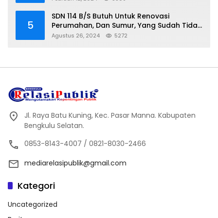
SDN 114 B/S Butuh Untuk Renovasi
5
Perumahan, Dan Sumur, Yang Sudah Tidak
Layak Lagi Di Gunakan
Agustus 26, 2024
5272
Jl. Raya Batu Kuning, Kec. Pasar Manna. Kabupaten
Bengkulu Selatan.
0853-8143-4007 / 0821-8030-2466
mediarelasipublik@gmail.com
Kategori
Uncategorized