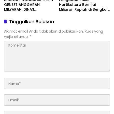
GENSET ANGGARAN
Hortikultura Bernilai
MILYARAN, DINAS
Miliaran Rupiah di Bengkulu
KESEHATAN BENGKULU
Jadi Sorotan, LSM Minta
SELATAN MENDAPAT
Klarifikasi Dinas
Tinggalkan Balasan
SOROTAN MASYARAKAT
RELASI PUBLIK.
Alamat email Anda tidak akan dipublikasikan.
Ruas yang
wajib ditandai
*