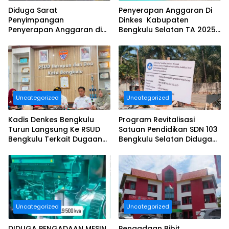
Diduga Sarat
Penyerapan Anggaran Di
Penyimpangan
Dinkes Kabupaten
Penyerapan Anggaran di
Bengkulu Selatan TA 2025
DINAS TANAMAN PANGAN
Puluhan Milyar Diduga
HOLTIKULTURA DAN
Ajang Korupsi, Dan Segera
PERKEBUNAN PROVINSI
Dilaporkan.
BENGKULU Tahun
Anggaran 2025 Resmi
Dilaporkan
Uncategorized
Uncategorized
Kadis Denkes Bengkulu
Program Revitalisasi
Turun Langsung Ke RSUD
Satuan Pendidikan SDN 103
Bengkulu Terkait Dugaan
Bengkulu Selatan Diduga
Pelayanan Kurang
Tidak Sesuai Juknis.
Maksimal..
Uncategorized
Uncategorized
DIDUGA PENGADAAN MESIN
Pengadaan Bibit