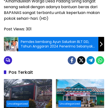
“Alhamdulillah Warga Desa Padang Siring sangat
senang sekali dengan adanya bantuan beras dari
BAPANAS sangat terbantu untuk keperluan makan
pokok sehari-hari. (HD)
Post Views:
301
Pemdes kembang Ayun Salurkan BLT DD,
Tahun Anggaran 2024 Penerima Sebanyak
12 KPM
Pos Terkait
Uncategorized
Uncategorized