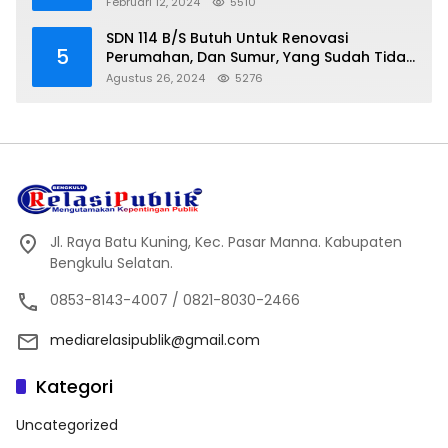
Februari 12, 2024
5510
SDN 114 B/S Butuh Untuk Renovasi
5
Perumahan, Dan Sumur, Yang Sudah Tidak
Layak Lagi Di Gunakan
Agustus 26, 2024
5276
Jl. Raya Batu Kuning, Kec. Pasar Manna. Kabupaten
Bengkulu Selatan.
0853-8143-4007 / 0821-8030-2466
mediarelasipublik@gmail.com
Kategori
Uncategorized