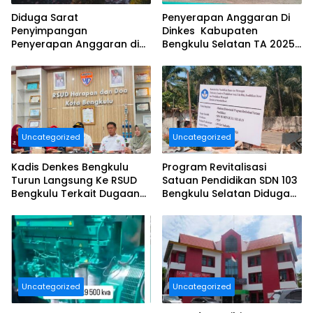
Diduga Sarat
Penyerapan Anggaran Di
Penyimpangan
Dinkes Kabupaten
Penyerapan Anggaran di
Bengkulu Selatan TA 2025
DINAS TANAMAN PANGAN
Puluhan Milyar Diduga
HOLTIKULTURA DAN
Ajang Korupsi, Dan Segera
PERKEBUNAN PROVINSI
Dilaporkan.
BENGKULU Tahun
Anggaran 2025 Resmi
Dilaporkan
Uncategorized
Uncategorized
Kadis Denkes Bengkulu
Program Revitalisasi
Turun Langsung Ke RSUD
Satuan Pendidikan SDN 103
Bengkulu Terkait Dugaan
Bengkulu Selatan Diduga
Pelayanan Kurang
Tidak Sesuai Juknis.
Maksimal..
Uncategorized
Uncategorized