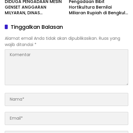
DIDUGA PENGADAAN MESIN
Pengadaan Bibit
GENSET ANGGARAN
Hortikultura Bernilai
MILYARAN, DINAS
Miliaran Rupiah di Bengkulu
KESEHATAN BENGKULU
Jadi Sorotan, LSM Minta
SELATAN MENDAPAT
Klarifikasi Dinas
Tinggalkan Balasan
SOROTAN MASYARAKAT
RELASI PUBLIK.
Alamat email Anda tidak akan dipublikasikan.
Ruas yang
wajib ditandai
*