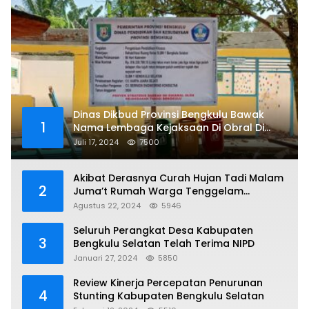
Dinas Dikbud Provinsi Bengkulu Bawak
1
Nama Lembaga Kejaksaan Di Obral Di
Papan Nama Proyek, Ada Apa?
Juli 17, 2024
7500
Akibat Derasnya Curah Hujan Tadi Malam
2
Juma’t Rumah Warga Tenggelam
Mencapai Dua Miter
Agustus 22, 2024
5946
Seluruh Perangkat Desa Kabupaten
3
Bengkulu Selatan Telah Terima NIPD
Januari 27, 2024
5850
Review Kinerja Percepatan Penurunan
4
Stunting Kabupaten Bengkulu Selatan