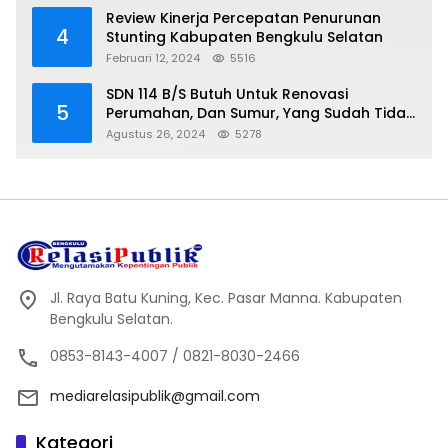
Review Kinerja Percepatan Penurunan
4
Stunting Kabupaten Bengkulu Selatan
Februari 12, 2024
5516
SDN 114 B/S Butuh Untuk Renovasi
5
Perumahan, Dan Sumur, Yang Sudah Tidak
Layak Lagi Di Gunakan
Agustus 26, 2024
5278
Jl. Raya Batu Kuning, Kec. Pasar Manna. Kabupaten
Bengkulu Selatan.
0853-8143-4007 / 0821-8030-2466
mediarelasipublik@gmail.com
Kategori