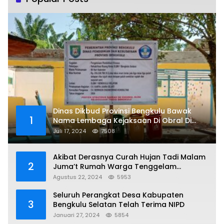
Dinas Dikbud Provinsi Bengkulu Bawak
1
Nama Lembaga Kejaksaan Di Obral Di
Papan Nama Proyek, Ada Apa?
Juli 17, 2024
7508
Akibat Derasnya Curah Hujan Tadi Malam
2
Juma’t Rumah Warga Tenggelam
Mencapai Dua Miter
Agustus 22, 2024
5953
Seluruh Perangkat Desa Kabupaten
3
Bengkulu Selatan Telah Terima NIPD
Januari 27, 2024
5854