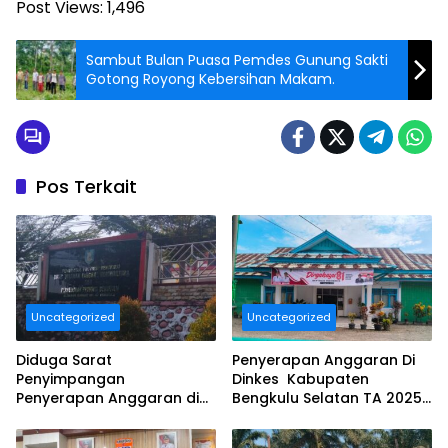
Post Views:
1,496
Sambut Bulan Puasa Pemdes Gunung Sakti
Gotong Royong Kebersihan Makam.
Pos Terkait
Uncategorized
Uncategorized
Diduga Sarat
Penyerapan Anggaran Di
Penyimpangan
Dinkes Kabupaten
Penyerapan Anggaran di
Bengkulu Selatan TA 2025
DINAS TANAMAN PANGAN
Puluhan Milyar Diduga
HOLTIKULTURA DAN
Ajang Korupsi, Dan Segera