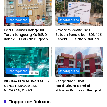
PERKEBUNAN PROVINSI
Dilaporkan.
BENGKULU Tahun
Anggaran 2025 Resmi
Dilaporkan
Uncategorized
Uncategorized
Kadis Denkes Bengkulu
Program Revitalisasi
Turun Langsung Ke RSUD
Satuan Pendidikan SDN 103
Bengkulu Terkait Dugaan
Bengkulu Selatan Diduga
Pelayanan Kurang
Tidak Sesuai Juknis.
Maksimal..
Uncategorized
Uncategorized
DIDUGA PENGADAAN MESIN
Pengadaan Bibit
GENSET ANGGARAN
Hortikultura Bernilai
MILYARAN, DINAS
Miliaran Rupiah di Bengkulu
KESEHATAN BENGKULU
Jadi Sorotan, LSM Minta
SELATAN MENDAPAT
Klarifikasi Dinas
Tinggalkan Balasan
SOROTAN MASYARAKAT