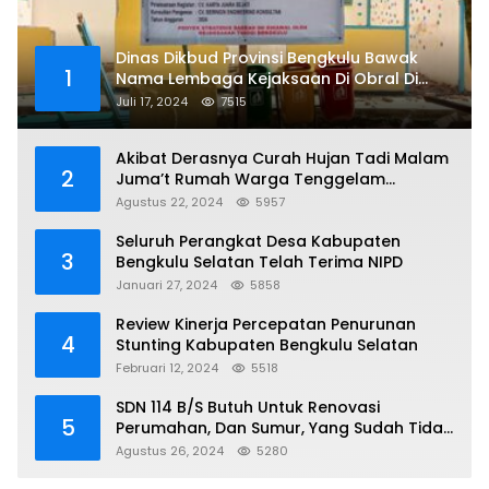
Dinas Dikbud Provinsi Bengkulu Bawak
1
Nama Lembaga Kejaksaan Di Obral Di
Papan Nama Proyek, Ada Apa?
Juli 17, 2024
7515
Akibat Derasnya Curah Hujan Tadi Malam
2
Juma’t Rumah Warga Tenggelam
Mencapai Dua Miter
Agustus 22, 2024
5957
Seluruh Perangkat Desa Kabupaten
3
Bengkulu Selatan Telah Terima NIPD
Januari 27, 2024
5858
Review Kinerja Percepatan Penurunan
4
Stunting Kabupaten Bengkulu Selatan
Februari 12, 2024
5518
SDN 114 B/S Butuh Untuk Renovasi
5
Perumahan, Dan Sumur, Yang Sudah Tidak
Layak Lagi Di Gunakan
Agustus 26, 2024
5280