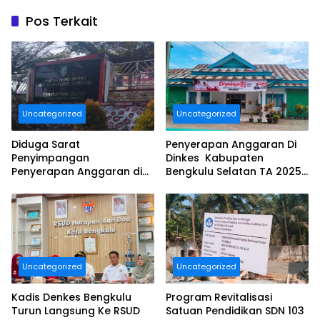
Pos Terkait
Uncategorized
Uncategorized
Diduga Sarat
Penyerapan Anggaran Di
Penyimpangan
Dinkes Kabupaten
Penyerapan Anggaran di
Bengkulu Selatan TA 2025
DINAS TANAMAN PANGAN
Puluhan Milyar Diduga
HOLTIKULTURA DAN
Ajang Korupsi, Dan Segera
PERKEBUNAN PROVINSI
Dilaporkan.
BENGKULU Tahun
Anggaran 2025 Resmi
Dilaporkan
Uncategorized
Uncategorized
Kadis Denkes Bengkulu
Program Revitalisasi
Turun Langsung Ke RSUD
Satuan Pendidikan SDN 103