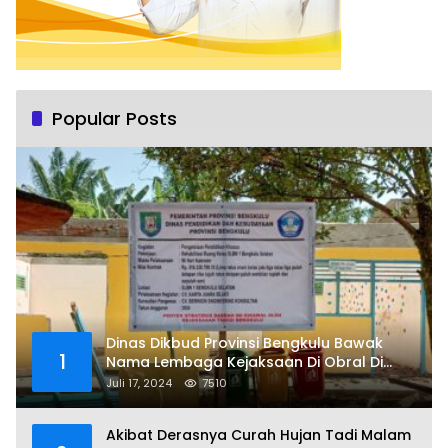
Popular Posts
Dinas Dikbud Provinsi Bengkulu Bawak
1
Nama Lembaga Kejaksaan Di Obral Di
Papan Nama Proyek, Ada Apa?
Juli 17, 2024
7510
Akibat Derasnya Curah Hujan Tadi Malam