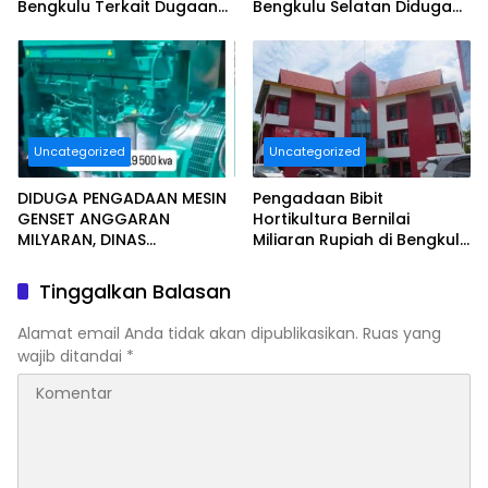
Bengkulu Terkait Dugaan
Bengkulu Selatan Diduga
Pelayanan Kurang
Tidak Sesuai Juknis.
Maksimal..
Uncategorized
Uncategorized
DIDUGA PENGADAAN MESIN
Pengadaan Bibit
GENSET ANGGARAN
Hortikultura Bernilai
MILYARAN, DINAS
Miliaran Rupiah di Bengkulu
KESEHATAN BENGKULU
Jadi Sorotan, LSM Minta
SELATAN MENDAPAT
Klarifikasi Dinas
Tinggalkan Balasan
SOROTAN MASYARAKAT
RELASI PUBLIK.
Alamat email Anda tidak akan dipublikasikan.
Ruas yang
wajib ditandai
*