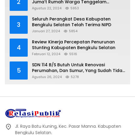
2
Juma’t Rumah Warga Tenggelam
Mencapai Dua Miter
Agustus 22, 2024
5953
Seluruh Perangkat Desa Kabupaten
3
Bengkulu Selatan Telah Terima NIPD
Januari 27, 2024
5854
Review Kinerja Percepatan Penurunan
4
Stunting Kabupaten Bengkulu Selatan
Februari 12, 2024
5516
SDN 114 B/S Butuh Untuk Renovasi
5
Perumahan, Dan Sumur, Yang Sudah Tidak
Layak Lagi Di Gunakan
Agustus 26, 2024
5278
Jl. Raya Batu Kuning, Kec. Pasar Manna. Kabupaten
Bengkulu Selatan.