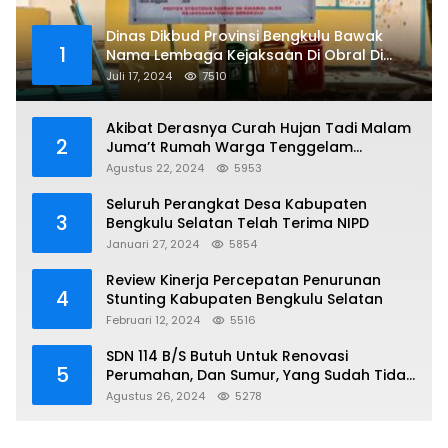
Dinas Dikbud Provinsi Bengkulu Bawak
1
Nama Lembaga Kejaksaan Di Obral Di
Papan Nama Proyek, Ada Apa?
Juli 17, 2024
7510
Akibat Derasnya Curah Hujan Tadi Malam
2
Juma’t Rumah Warga Tenggelam
Mencapai Dua Miter
Agustus 22, 2024
5953
Seluruh Perangkat Desa Kabupaten
3
Bengkulu Selatan Telah Terima NIPD
Januari 27, 2024
5854
Review Kinerja Percepatan Penurunan
4
Stunting Kabupaten Bengkulu Selatan
Februari 12, 2024
5516
SDN 114 B/S Butuh Untuk Renovasi
5
Perumahan, Dan Sumur, Yang Sudah Tidak
Layak Lagi Di Gunakan
Agustus 26, 2024
5278