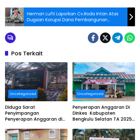
Herman Lufti Laporkan Cv.Roda Intan Atas
Dugaan Korupsi Dana Pembangunan
Gedung Covid 19
Pos Terkait
Uncategorized
Uncategorized
Diduga Sarat
Penyerapan Anggaran Di
Penyimpangan
Dinkes Kabupaten
Penyerapan Anggaran di
Bengkulu Selatan TA 2025
DINAS TANAMAN PANGAN
Puluhan Milyar Diduga
HOLTIKULTURA DAN
Ajang Korupsi, Dan Segera
PERKEBUNAN PROVINSI
Dilaporkan.