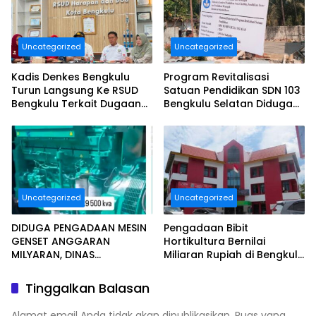
BENGKULU Tahun
Anggaran 2025 Resmi
Dilaporkan
Uncategorized
Uncategorized
Kadis Denkes Bengkulu
Program Revitalisasi
Turun Langsung Ke RSUD
Satuan Pendidikan SDN 103
Bengkulu Terkait Dugaan
Bengkulu Selatan Diduga
Pelayanan Kurang
Tidak Sesuai Juknis.
Maksimal..
Uncategorized
Uncategorized
DIDUGA PENGADAAN MESIN
Pengadaan Bibit
GENSET ANGGARAN
Hortikultura Bernilai
MILYARAN, DINAS
Miliaran Rupiah di Bengkulu
KESEHATAN BENGKULU
Jadi Sorotan, LSM Minta
SELATAN MENDAPAT
Klarifikasi Dinas
Tinggalkan Balasan
SOROTAN MASYARAKAT
RELASI PUBLIK.
Alamat email Anda tidak akan dipublikasikan.
Ruas yang