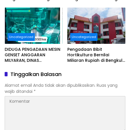
Pelayanan Kurang
Tidak Sesuai Juknis.
Maksimal..
Uncategorized
Uncategorized
DIDUGA PENGADAAN MESIN
Pengadaan Bibit
GENSET ANGGARAN
Hortikultura Bernilai
MILYARAN, DINAS
Miliaran Rupiah di Bengkulu
KESEHATAN BENGKULU
Jadi Sorotan, LSM Minta
SELATAN MENDAPAT
Klarifikasi Dinas
Tinggalkan Balasan
SOROTAN MASYARAKAT
RELASI PUBLIK.
Alamat email Anda tidak akan dipublikasikan.
Ruas yang
wajib ditandai
*