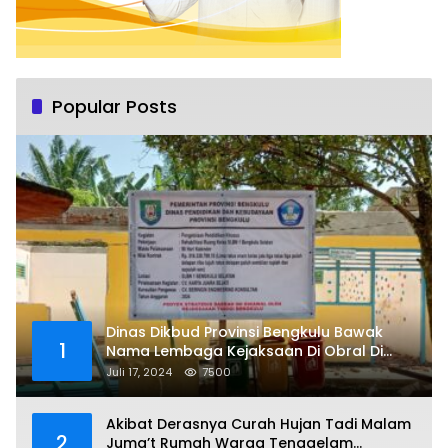
Popular Posts
Dinas Dikbud Provinsi Bengkulu Bawak
1
Nama Lembaga Kejaksaan Di Obral Di
Papan Nama Proyek, Ada Apa?
Juli 17, 2024
7500
Akibat Derasnya Curah Hujan Tadi Malam
2
Juma’t Rumah Warga Tenggelam