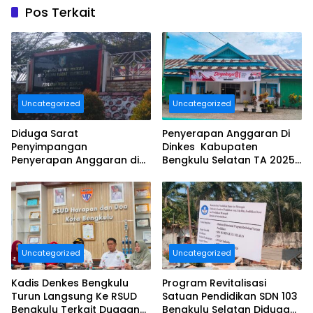
Pos Terkait
Uncategorized
Uncategorized
Diduga Sarat
Penyerapan Anggaran Di
Penyimpangan
Dinkes Kabupaten
Penyerapan Anggaran di
Bengkulu Selatan TA 2025
DINAS TANAMAN PANGAN
Puluhan Milyar Diduga
HOLTIKULTURA DAN
Ajang Korupsi, Dan Segera
PERKEBUNAN PROVINSI
Dilaporkan.
BENGKULU Tahun
Anggaran 2025 Resmi
Dilaporkan
Uncategorized
Uncategorized
Kadis Denkes Bengkulu
Program Revitalisasi
Turun Langsung Ke RSUD
Satuan Pendidikan SDN 103
Bengkulu Terkait Dugaan
Bengkulu Selatan Diduga