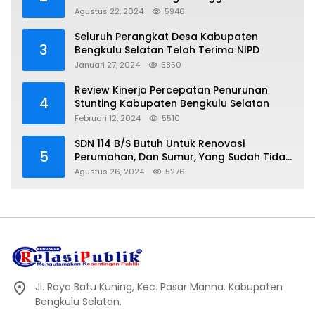
Mencapai Dua Miter
Agustus 22, 2024
5946
Seluruh Perangkat Desa Kabupaten
3
Bengkulu Selatan Telah Terima NIPD
Januari 27, 2024
5850
Review Kinerja Percepatan Penurunan
4
Stunting Kabupaten Bengkulu Selatan
Februari 12, 2024
5510
SDN 114 B/S Butuh Untuk Renovasi
5
Perumahan, Dan Sumur, Yang Sudah Tidak
Layak Lagi Di Gunakan
Agustus 26, 2024
5276
Jl. Raya Batu Kuning, Kec. Pasar Manna. Kabupaten
Bengkulu Selatan.