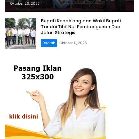
Juara Umum dengan 23 Tropi
Oktober 26, 2023
Bupati Kepahiang dan Wakil Bupati
Tandai Titik Nol Pembangunan Dua
Jalan Strategis
Daerah
Oktober 11, 2023