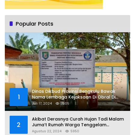
Popular Posts
Dinas Dikbud Provinsi Bengkulu Bawak
1
Nama Lembaga Kejaksaan Di Obral Di
Papan Nama Proyek, Ada Apa?
Juli 17, 2024
7505
Akibat Derasnya Curah Hujan Tadi Malam
2
Juma’t Rumah Warga Tenggelam
Mencapai Dua Miter
Agustus 22, 2024
5950