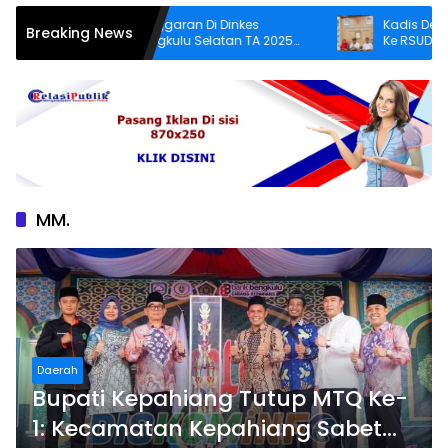
Penyerapan Anggaran Di Dinkes
Kadis Denkes Ben
Breaking News
Kabupaten Bengkulu Selatan TA 2025
Ke RSUD Bengkulu
Puluhan Milyar Diduga Ajang Korupsi,
Pelayanan Kurang
Dan Segera Dilaporkan.
MM.
Daerah
Bupati Kepahiang Tutup MTQ Ke-
1: Kecamatan Kepahiang Sabet