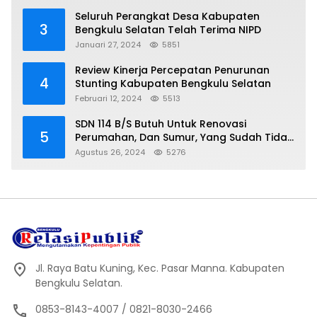
Seluruh Perangkat Desa Kabupaten
3
Bengkulu Selatan Telah Terima NIPD
Januari 27, 2024
5851
Review Kinerja Percepatan Penurunan
4
Stunting Kabupaten Bengkulu Selatan
Februari 12, 2024
5513
SDN 114 B/S Butuh Untuk Renovasi
5
Perumahan, Dan Sumur, Yang Sudah Tidak
Layak Lagi Di Gunakan
Agustus 26, 2024
5276
Jl. Raya Batu Kuning, Kec. Pasar Manna. Kabupaten
Bengkulu Selatan.
0853-8143-4007 / 0821-8030-2466