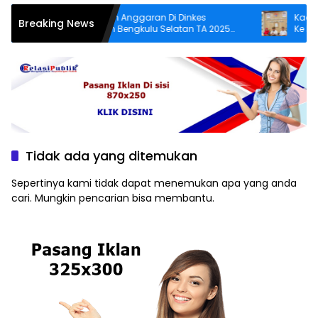
Penyerapan Anggaran Di Dinkes
Kadis Denk
Breaking News
Kabupaten Bengkulu Selatan TA 2025
Ke RSUD Be
Puluhan Milyar Diduga Ajang Korupsi,
Pelayanan 
Dan Segera Dilaporkan.
Tidak ada yang ditemukan
Sepertinya kami tidak dapat menemukan apa yang anda
cari. Mungkin pencarian bisa membantu.