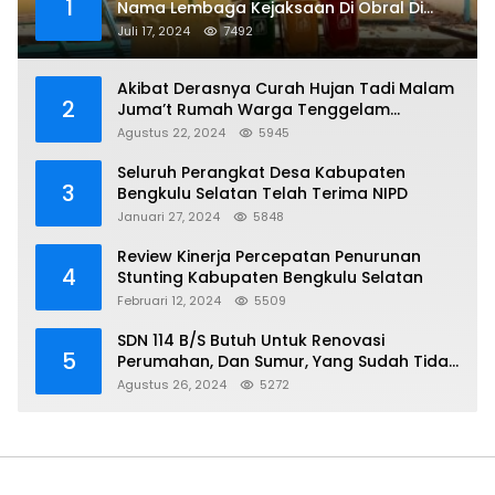
1
Nama Lembaga Kejaksaan Di Obral Di
Papan Nama Proyek, Ada Apa?
Juli 17, 2024
7492
Akibat Derasnya Curah Hujan Tadi Malam
2
Juma’t Rumah Warga Tenggelam
Mencapai Dua Miter
Agustus 22, 2024
5945
Seluruh Perangkat Desa Kabupaten
3
Bengkulu Selatan Telah Terima NIPD
Januari 27, 2024
5848
Review Kinerja Percepatan Penurunan
4
Stunting Kabupaten Bengkulu Selatan
Februari 12, 2024
5509
SDN 114 B/S Butuh Untuk Renovasi
5
Perumahan, Dan Sumur, Yang Sudah Tidak
Layak Lagi Di Gunakan
Agustus 26, 2024
5272